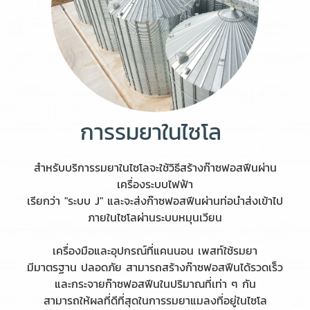
การรมยาในไซโล
สำหรับบริการรมยาในไซโลจะใช้วิธีสร้างก๊าซฟอสฟีนผ่าน
เครื่องระบบไฟฟ้า
เรียกว่า "ระบบ J" และจะส่งก๊าซฟอสฟีนผ่านท่อนำส่งเข้าไป
ภายในไซโลผ่านระบบหมุนเวียน
เครื่องมือและอุปกรณ์ที่แคนนอน เพสท์ใช้รมยา
มีมาตรฐาน ปลอดภัย สามารถสร้างก๊าซฟอสฟีนได้รวดเร็ว
และกระจายก๊าซฟอสฟีนในปริมาณที่เท่า ๆ กัน
สามารถให้ผลที่ดีที่สุดในการรมยาแมลงที่อยู่ในไซโล